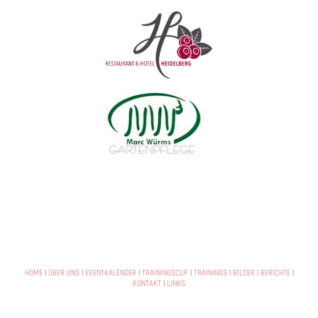
HOME
|
ÜBER UNS
|
EVENTKALENDER
|
TRAININGSCUP
|
TRAININGS
|
BILDER
|
BERICHTE
|
KONTAKT
|
LINKS