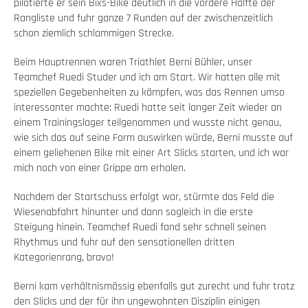
pilotierte er sein Bixs-Bike deutlich in die vordere Hälfte der
Rangliste und fuhr ganze 7 Runden auf der zwischenzeitlich
schon ziemlich schlammigen Strecke.
Beim Hauptrennen waren Triathlet Berni Bühler, unser
Teamchef Ruedi Studer und ich am Start. Wir hatten alle mit
speziellen Gegebenheiten zu kämpfen, was das Rennen umso
interessanter machte: Ruedi hatte seit langer Zeit wieder an
einem Trainingslager teilgenommen und wusste nicht genau,
wie sich das auf seine Form auswirken würde, Berni musste auf
einem geliehenen Bike mit einer Art Slicks starten, und ich war
mich noch von einer Grippe am erholen.
Nachdem der Startschuss erfolgt war, stürmte das Feld die
Wiesenabfahrt hinunter und dann sogleich in die erste
Steigung hinein. Teamchef Ruedi fand sehr schnell seinen
Rhythmus und fuhr auf den sensationellen dritten
Kategorienrang, bravo!
Berni kam verhältnismässig ebenfalls gut zurecht und fuhr trotz
den Slicks und der für ihn ungewohnten Disziplin einigen