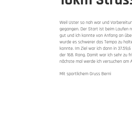
10km Stras
Weil Uster so nah war und Vorbereitun
gegangen. Der Start ist beim Laufen nic
gut und ich konnte von Anfang an übe
wurde es schwerer das Tempo zu halten
konnte. Im Ziel war ich dann in 37.59,6
der 168. Rang. Damit war ich sehr zu f
nächste mal werde ich versuchen am An
Mit sportlichem Gruss Berni