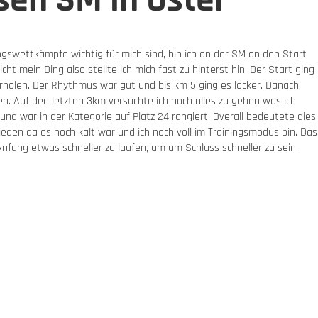
sen SM in Uster
gswettkämpfe wichtig für mich sind, bin ich an der SM an den Start
ht mein Ding also stellte ich mich fast zu hinterst hin. Der Start ging
rholen. Der Rhythmus war gut und bis km 5 ging es locker. Danach
. Auf den letzten 3km versuchte ich noch alles zu geben was ich
 und war in der Kategorie auf Platz 24 rangiert. Overall bedeutete dies
rieden da es noch kalt war und ich noch voll im Trainingsmodus bin. Das
fang etwas schneller zu laufen, um am Schluss schneller zu sein.